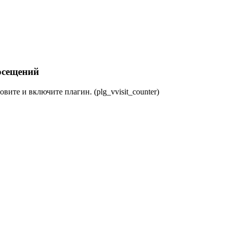
осещений
овите и включите плагин. (plg_vvisit_counter)