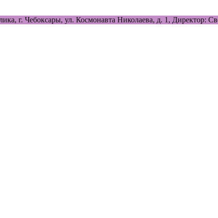
лика, г. Чебоксары, ул. Космонавта Николаева, д. 1, Директор: 