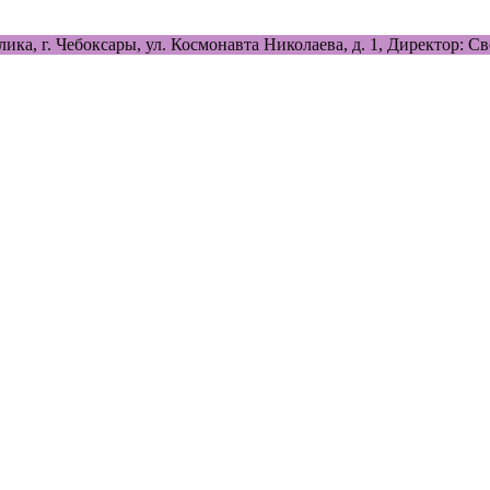
лика, г. Чебоксары, ул. Космонавта Николаева, д. 1, Директор: 