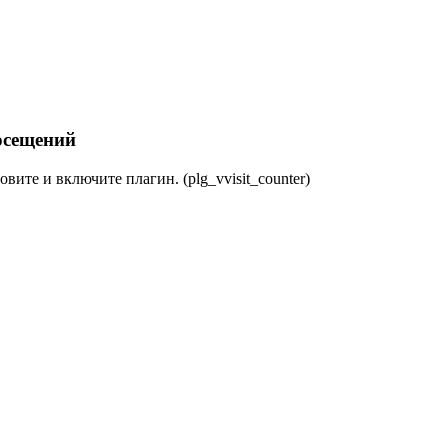
осещений
овите и включите плагин. (plg_vvisit_counter)