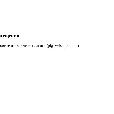
осещений
овите и включите плагин. (plg_vvisit_counter)