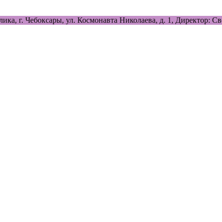
лика, г. Чебоксары, ул. Космонавта Николаева, д. 1, Директор: 