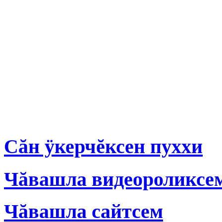
Сăн ÿкерчĕксен пуххи
Чăвашла видеороликсе
Чăвашла сайтсем