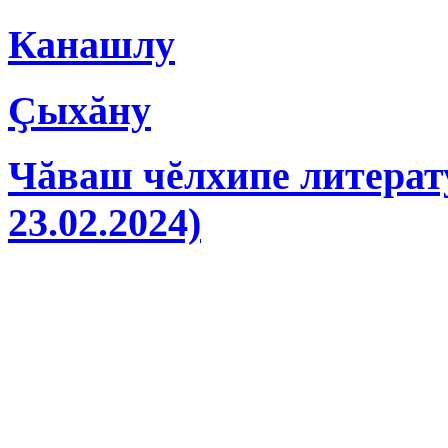
Канашлу
Ҫыхăну
Чăваш чĕлхипе литерату
23.02.2024)