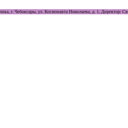
лика, г. Чебоксары, ул. Космонавта Николаева, д. 1, Директор: 