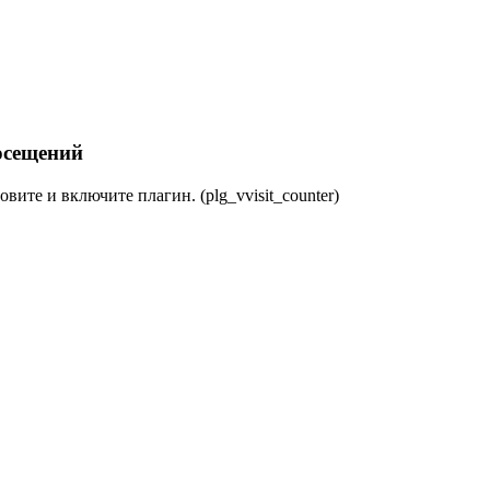
осещений
овите и включите плагин. (plg_vvisit_counter)