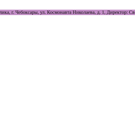
лика, г. Чебоксары, ул. Космонавта Николаева, д. 1, Директор: 