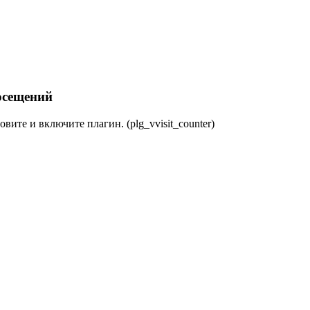
осещений
овите и включите плагин. (plg_vvisit_counter)